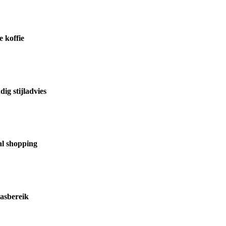
 koffie
ig stijladvies
al shopping
asbereik