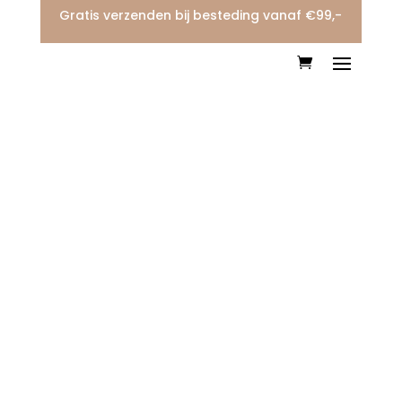
Gratis verzenden bij besteding vanaf €99,-
8 