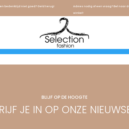
en bedenktijd niet goed? Geld terug!
Advies nodig of een vraag? Bel naar d
winkel!
 zoekcriteria voldoen.
BLIJF OP DE HOOGTE
IJF JE IN OP ONZE NIEUWS