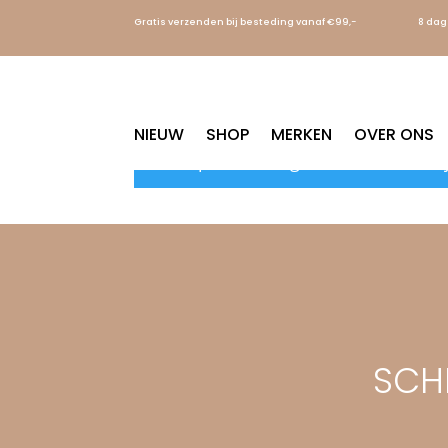
Gratis verzenden bij besteding vanaf €99,-
8 dag
Home
/ CARDIGANS
CARDIGANS
NIEUW
SHOP
MERKEN
OVER ONS
Geen producten gevonden die aan je
SCHR