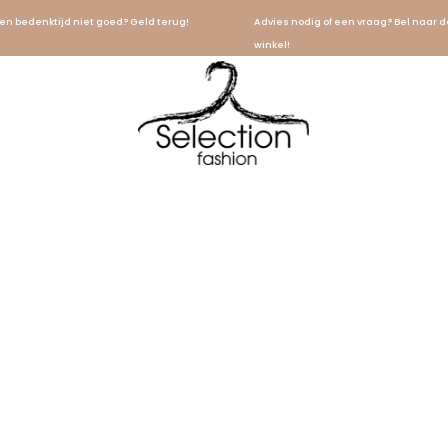
en bedenktijd niet goed? Geld terug!
Advies nodig of een vraag? Bel naar d
winkel!