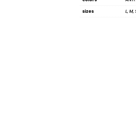
sizes
L, M,