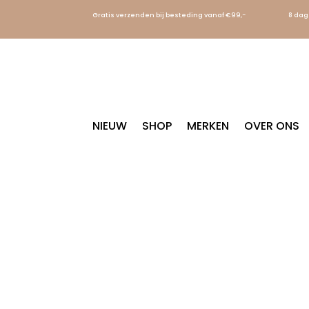
Gratis verzenden bij besteding vanaf €99,-
8 dag
NIEUW
SHOP
MERKEN
OVER ONS