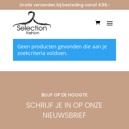
Gratis verzenden bij besteding vanaf €99,-
Home
/ PULLOVERS
PULLOVERS
Geen producten gevonden die aan je
zoekcriteria voldoen.
BLIJF OP DE HOOGTE
SCHRIJF JE IN OP ONZE
NIEUWSBRIEF