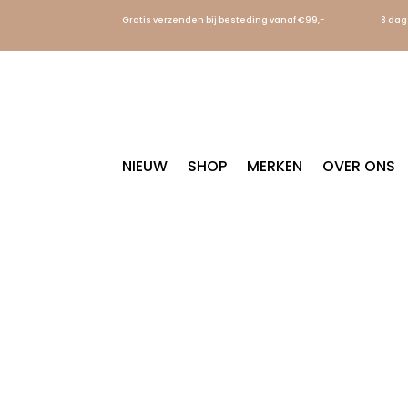
Gratis verzenden bij besteding vanaf €99,-
8 dag
NIEUW
SHOP
MERKEN
OVER ONS