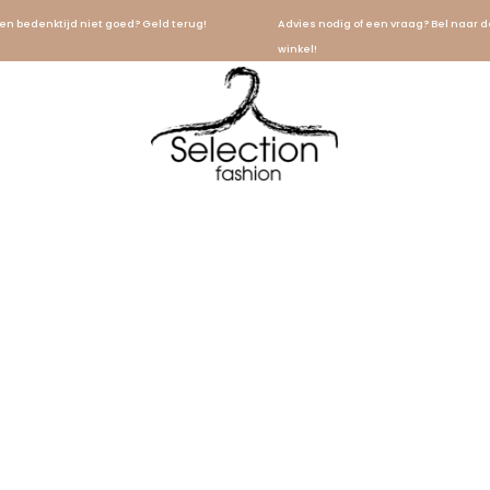
en bedenktijd niet goed? Geld terug!
Advies nodig of een vraag? Bel naar d
winkel!