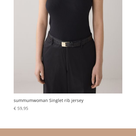
summumwoman Singlet rib jersey
€
59,95