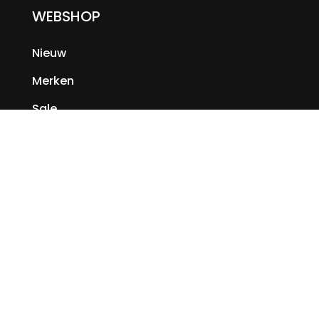
WEBSHOP
Nieuw
Merken
Sale
KLANTENSERVICE
Veelgestelde vragen
Magazine
Algemene voorwaarden
Contact
Verzenden & retourneren