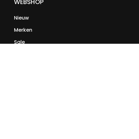
WEBSHOP
Nieuw
Merken
Sale
KLANTENSERVICE
Veelgestelde vragen
Magazine
Algemene voorwaarden
Contact
Verzenden & retourneren
SOCIAL MEDIA