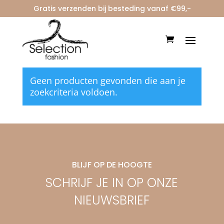
Gratis verzenden bij besteding vanaf €99,-
Home
/ Merken / beaumont
beaumont
Geen producten gevonden die aan je
zoekcriteria voldoen.
BLIJF OP DE HOOGTE
SCHRIJF JE IN OP ONZE
NIEUWSBRIEF